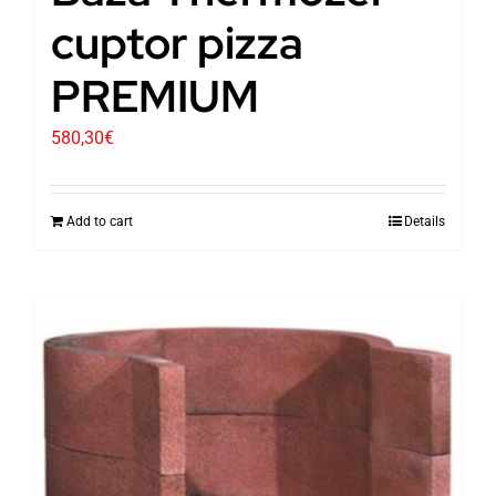
cuptor pizza
PREMIUM
580,30
€
Add to cart
Details