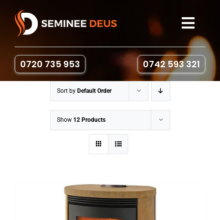
Skip
to
Toggl
content
Navig
Seminee
0720 735 953
0742 593 321
Sobe pe lemne
Sort by
Default Order
Gratare & Cuptoare
Show
12 Products
Accesorii
Portofoliu
Contact