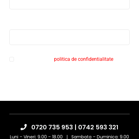
Telefon
Sunt de acord cu
politica de confidentialitate
Trimite mesaj
0720 735 953
|
0742 593 321
Luni – Vineri: 9.00 – 18.00 | Sambata – Duminica: 9.00