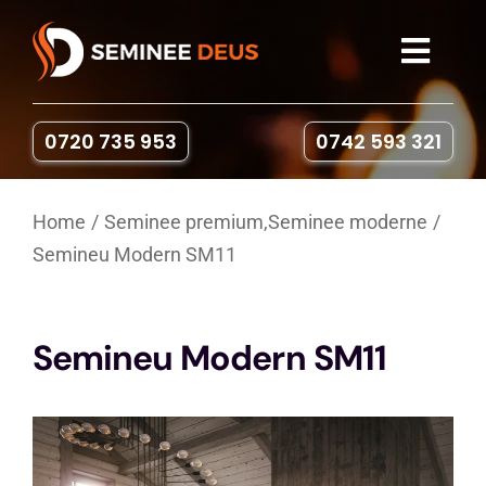
Skip
to
Toggl
content
Navig
Seminee
0720 735 953
0742 593 321
Sobe pe lemne
Home
Seminee premium
,
Seminee moderne
Semineu Modern SM11
Gratare & Cuptoare
Accesorii
Semineu Modern SM11
Portofoliu
Contact