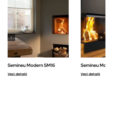
Semineu Modern SM16
Semineu Mode
Details
Det