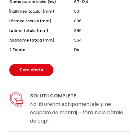
Gama putere iesire (kw)
6,7-12,4
Înălțimea tocului (mm)
501
Lățimea tocului (mm)
886
Latime totala (mm)
899
Adancime totala (mm)
564
2 Trepte
DA
Cere oferta
SOLUTII COMPLETE
Noi îți oferim echipamentele și ne
ocupăm de montaj – fără nicio bătaie
de cap!