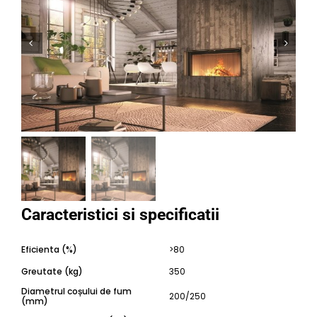


Eficienta (%)
>80
Greutate (kg)
350
Diametrul coșului de fum
200/250
(mm)