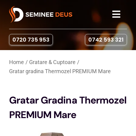
Skip
to
Toggl
content
Navig
Seminee
0720 735 953
0742 593 321
Sobe pe lemne
Home
Gratare & Cuptoare
Gratar gradina Thermozel PREMIUM Mare
Gratare & Cuptoare
Accesorii
Gratar Gradina Thermozel
PREMIUM Mare
Portofoliu
Contact