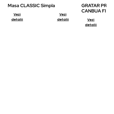
Masa CLASSIC Simpla
GRATAR PREM
CANBUA FIRE 
Add to cart
Details
Add to cart
Ai nevoie de
consultanta?
Vei fi contactat in maxim 24h de un reprezentant Seminee