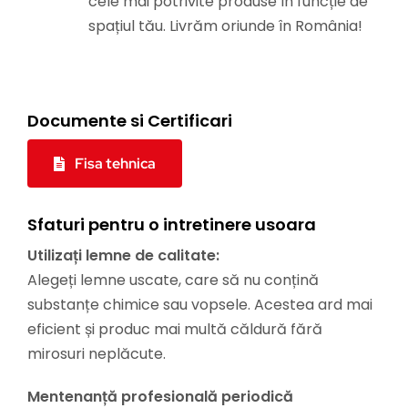
cele mai potrivite produse în funcție de
spațiul tău. Livrăm oriunde în România!
Documente si Certificari
Fisa tehnica
Sfaturi pentru o intretinere usoara
Utilizați lemne de calitate:
Alegeți lemne uscate, care să nu conțină
substanțe chimice sau vopsele. Acestea ard mai
eficient și produc mai multă căldură fără
mirosuri neplăcute.
Mentenanță profesională periodică