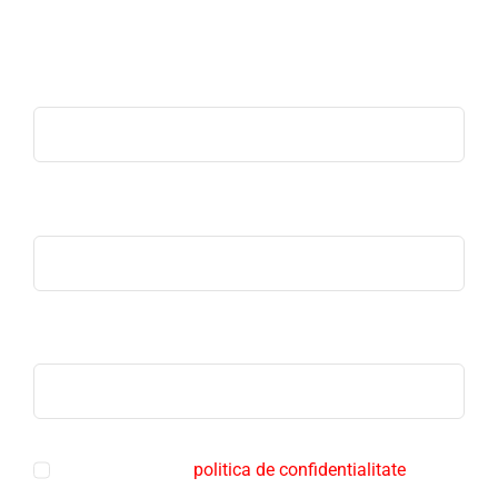
Deus pentru consultanta specializata.
Nume
Email
Telefon
Sunt de acord cu
politica de confidentialitate