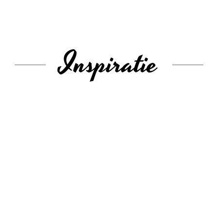
Inspiratie
Ai nevoie de consultanta?
Vei fi contactat in maxim 24h de un reprezentant Seminee