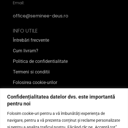
Email:
office@seminee-deus.ro
INFO UTILE
Întrebări frecvente
Cum livram?
Politica de confidentialitate
Termeni si conditii
Folosirea cookie-urilor
FII MAI APROAPE DE NOI
Confidențialitatea datelor dvs. este importantă
pentru noi
Folosim cookie-uri pentru a vă îmbunătăți experiența de
navigare, pentru a vă prezenta conținut și reclame personalizate
și pentru a analiza traficul nostru. Făcând clic pe „Acceptă tot”,