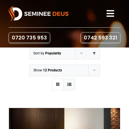
Skip
to
Toggl
content
Navig
Seminee
0720 735 953
0742 593 321
Sobe pe lemne
Sort by
Popularity
Gratare & Cuptoare
Show
12 Products
Accesorii
Portofoliu
Contact