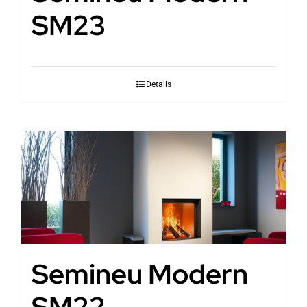
SM23
Details
Semineu Modern
SM22