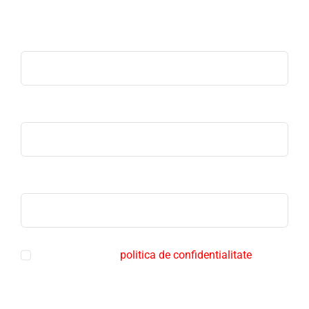
Deus pentru consultanta specializata.
Nume
Email
Telefon
Sunt de acord cu
politica de confidentialitate
Trimite mesaj