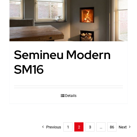
Semineu Modern
SM16
Details
Previous
1
2
3
…
86
Next