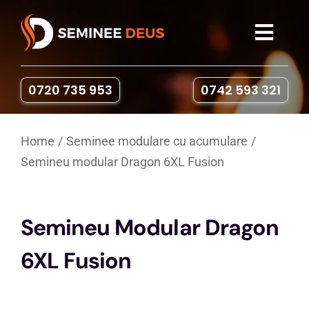
Skip
to
Toggl
content
Navig
Seminee
0720 735 953
0742 593 321
Sobe pe lemne
Home
Seminee modulare cu acumulare
Semineu modular Dragon 6XL Fusion
Gratare & Cuptoare
Accesorii
Semineu Modular Dragon
6XL Fusion
Portofoliu
Contact