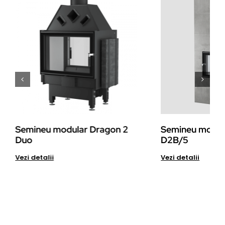
Semineu modular Dragon 2
Semineu modul
Duo
D2B/5
Details
Det