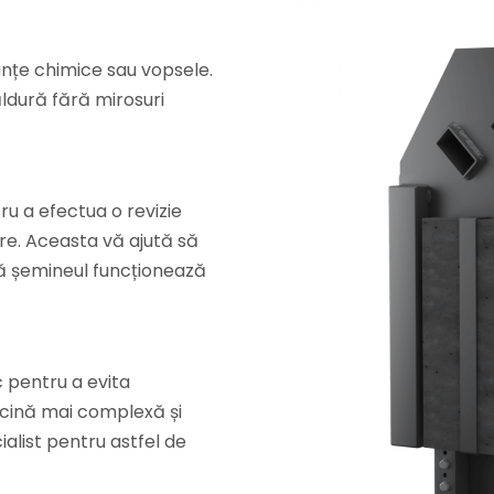
anțe chimice sau vopsele.
ldură fără mirosuri
ru a efectua o revizie
re. Aceasta vă ajută să
că șemineul funcționează
c pentru a evita
rcină mai complexă și
alist pentru astfel de