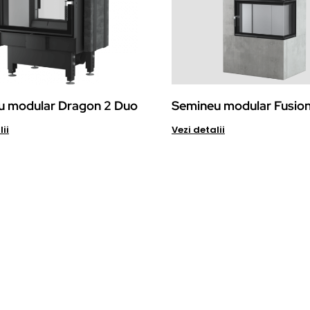
u modular Dragon 2 Duo
Semineu modular Fusio
Details
Details
anta?