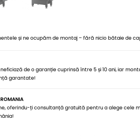
mentele și ne ocupăm de montaj – fără nicio bătaie de ca
eficiază de o garanție cuprinsă între 5 și 10 ani, iar mont
anță garantate!
N ROMANIA
e, oferindu-ți consultanță gratuită pentru a alege cele ma
mânia!