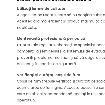
Utilizați lemne de calitate:
Alegeți lemne uscate, care să nu conțină subst
Acestea ard mai eficient și produc mai multă că
neplăcute.
Mentenanță profesională periodică
La intervale regulate, chemați un specialist pent
completă a șemineului și a sistemului de evacua
preveniți probleme mai mari și să vă asigurați 
eficient și în condiții de siguranță.
Verificați și curățați coșul de fum
Coșul de fum trebuie verificat și curățat periodi
acumularea de funingine. Aceasta poate fi o sa
este de obicei recomandat să apelați la un speci
operațiuni.