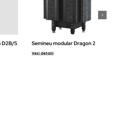
n D2B/5
Semineu modular Dragon 2
Se
Fu
Details