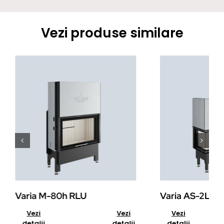
Vezi produse similare
Varia M-80h RLU
Varia AS-2Lh
Add to cart
Details
Add to cart