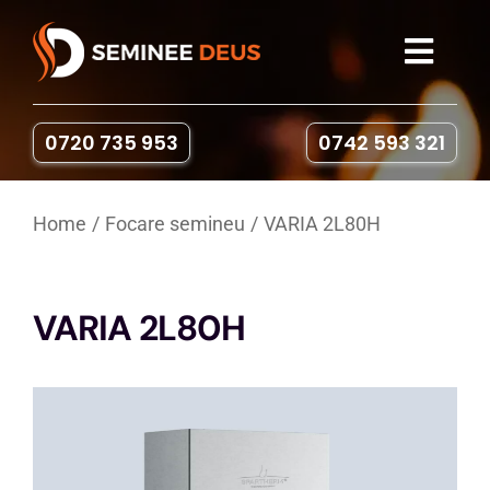
Skip
to
Toggl
content
Navig
Seminee
0720 735 953
0742 593 321
Sobe pe lemne
Home
Focare semineu
VARIA 2L80H
Gratare & Cuptoare
VARIA 2L80H
Accesorii
Portofoliu
Contact