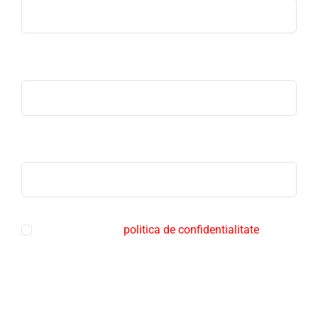
Email
Telefon
Sunt de acord cu
politica de confidentialitate
Trimite mesaj