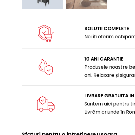
SOLUTII COMPLETE
Noi îți oferim echipa
10 ANI GARANTIE
Produsele noastre ben
ani. Relaxare și sigur
LIVRARE GRATUITA I
Suntem aici pentru tin
Livrăm oriunde în Ro
Sfaturi pentru o intretinere usoara