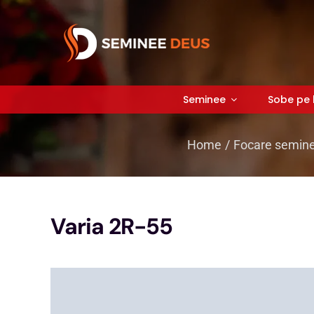
Skip
to
content
Seminee
Sobe pe
Home
Focare semin
Varia 2R-55