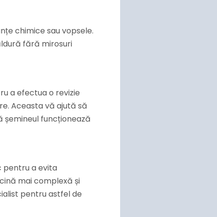
anțe chimice sau vopsele.
ldură fără mirosuri
ru a efectua o revizie
re. Aceasta vă ajută să
că șemineul funcționează
c pentru a evita
rcină mai complexă și
alist pentru astfel de