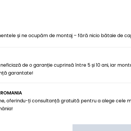
mentele și ne ocupăm de montaj – fără nicio bătaie de ca
eficiază de o garanție cuprinsă între 5 și 10 ani, iar mont
anță garantate!
N ROMANIA
e, oferindu-ți consultanță gratuită pentru a alege cele ma
mânia!