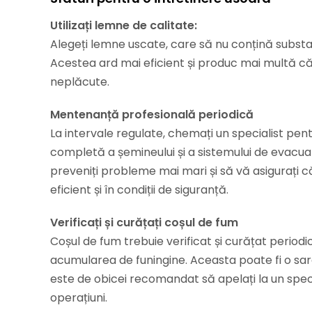
Utilizați lemne de calitate:
Alegeți lemne uscate, care să nu conțină subst
Acestea ard mai eficient și produc mai multă că
neplăcute.
Mentenanță profesională periodică
La intervale regulate, chemați un specialist pent
completă a șemineului și a sistemului de evacua
preveniți probleme mai mari și să vă asigurați 
eficient și în condiții de siguranță.
Verificați și curățați coșul de fum
Coșul de fum trebuie verificat și curățat periodi
acumularea de funingine. Aceasta poate fi o sa
este de obicei recomandat să apelați la un speci
operațiuni.