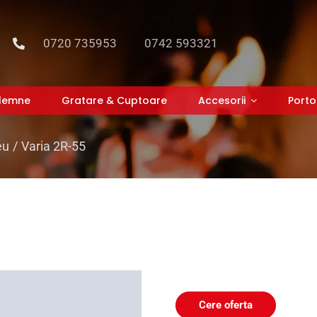
0720 735953
0742 593321
 lemne
Gratare & Cuptoare
Accesorii
Porto
eu
Varia 2R-55
Cere oferta