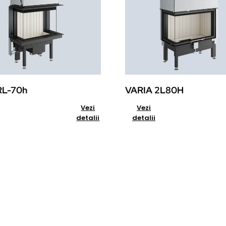
RL-70h
VARIA 2L80H
rt
Details
Add to cart
anta?