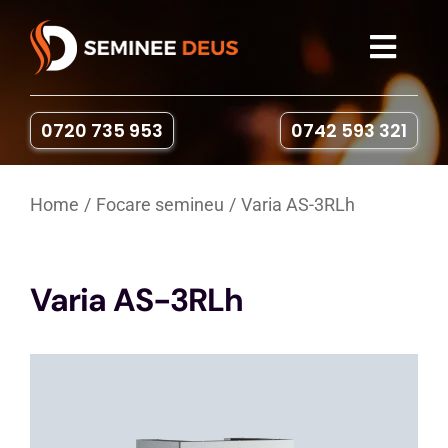
Skip
to
Toggl
content
Navig
Seminee
0720 735 953
0742 593 321
Sobe pe lemne
Home
Focare semineu
Varia AS-3RLh
Gratare & Cuptoare
Varia AS-3RLh
Accesorii
Portofoliu
Contact