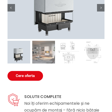


Cere oferta
SOLUTII COMPLETE
Noi îți oferim echipamentele și ne
ocupăm de montaj – fără nicio bătaie