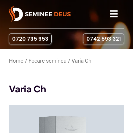
Skip
to
Toggl
content
Navig
Seminee
0720 735 953
0742 593 321
Sobe pe lemne
Home
Focare semineu
Varia Ch
Gratare & Cuptoare
Varia Ch
Accesorii
Portofoliu
Contact